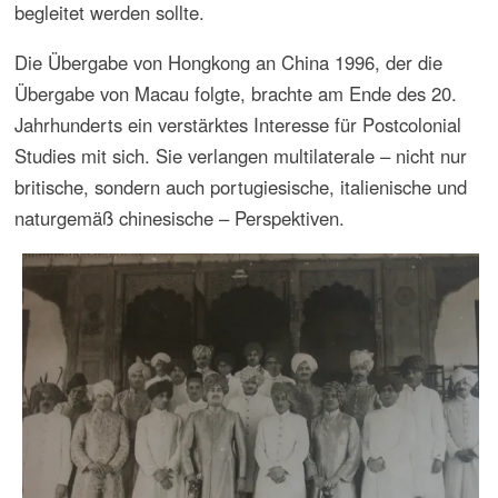
verschiedentlich auch bei der Pflege von Musik- und
Tanztraditionen verwendet und geradezu zur Vermarktung
kultiviert.
Probleme der Forschung des Themenkomplexes
Postkolonialismus/Kulturidentität/Immigration und der
anglophon geprägten postkolonialen Studien in der Kultur-
und Musikwissenschaft sowie in der Musik- und
Kunsterziehung Lateinamerikas wurden zu merhreren
Anlässen in den 1980er und 1990er Jahren und schließlich
2002 im Rahmen des internationalen Kongresses „Musik,
Projekte und Perspektiven“ aufgegriffen, der in den vor
allem von deutschen Immigranten kolonisierten Gebieten
von Rio Grande do Sul in Südbrasilien stattfand. An den
Sitzungen an der Universität von São Leopoldo und in
verschiedenen Institutionen in Gramado, São Leopoldo
und Nova Petrópolis nahmen auch Studierende der
Universitäten Bonn und Köln teil.
Beim Kongress wurden der Begriff Kolonialkultur und die
Pflege tradierter bzw. rekonstruierter Musikpraktiken,
Tänze und Trachten von eingewanderten Vorfahrer jetziger
Bewohner der von der deutschen Migration im 19.
Jahrhundert geprägten Region diskutiert. Die Aufwertung