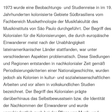
Kulturprozessen und Kulturanalytische Miusikforschung
befasst und wurde von der Akademie für Kultur- und
Wissenschaftswissenschaft initiiert und getragen. Es sollte
zu einer als notwendig erachteten konzeptionellen
Erneuerung der Musikethnologie und der historischen
Musikwissenschaft beitragen.
In diesem Seminar sollten die beim Kongress in den
Gebieten deutscher Kolonisierungsgeschichte in
Südbrasilien gewonnenen Erfahrungen sowie die
Ergebnisse der vorgetragenen Studien und die im Gang
befindlichen Arbeiten den Kölner Studenten, die am
Kongress nicht teilgenommen hatten, vorgestellt werden.
Die in einem Kolonisationsgebiet deutscher Auswanderer
in Südamerika behandelten Probleme und angestellten
Überlegungen sollten in Deutschland im Licht der
theoretischen Diskussionen, die andere Kulturkontexte
betreffen, diskutiert und so zum internationalen
Gedankenaustausch und zur Entwicklung der Studien
beitragen.
Die Überlegungen, die von den deutschen Kolonialgebieten
Lateinamerikas ausgegangen sind, sollten ins Bewusstsein