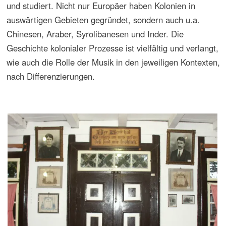
Die Postcolonial Studies als Forschungsrichtung sind eng
mit dem Namen der US-amerikanischer
Literaturtheoretikers Edward William Said verbunden und
wurden von dessen 1978 veröffentlichtem Buch
„Orientalismus“ geprägt. Seine Überlegungen wurden u.a.
in Publikationen von Homi K. Bhabha, Gayatri Chakravorty
Spivak und John Esposito ausdifferenziert fortgeführt. Die
Postcolonial Studies haben sich in mehreren Universitäten
und Studienzentren, vor allem in anglophonen Ländern,
etabliert.