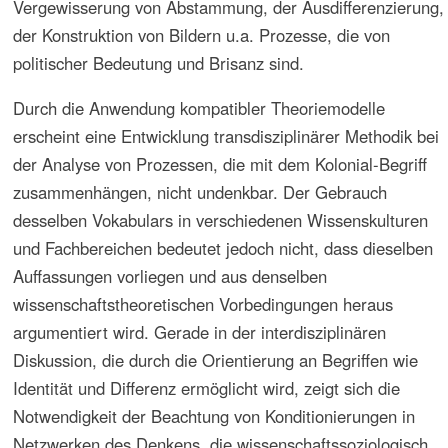
Texte zur Einführung
Bachmann-Medick, D.. "Texte zwischen den Kulturen. Ein Ausflug in
'postkoloniale Landkarten'", in H. Böhme, K. R. Scherpe (Hg.).
Literatur und Kulturwissenschaften: Positionen,m Theorien, Modelle.
Reinbek 1996, 60-77
Bachmann-Medick, D.. "Postcolonial Turn". Cultural Turns.
Neuorientierungen in den Kulturwiossenschaften. Reinbeck: Rowohlt
2006, 184-237
Bispo, A.A. „Musikwissenschaftliche Forschung, Kulturgeschichte
und Didaktik identifikatorischer Formungsprozesse.“ Kongreßbericht
(...). Köln: Akademie für Kultur- und Wissenschaftswissenschaft,
2003, 55 ss.
-----------. „Postkoloniale Kulturstudien und Musikforschung,
Fallbeispiel deutscher Immigration in Brasilien.“ ibidem, 57 ss.
-----------. „Immigrationsforschung in Musik- und Kulturwissenschaft“.
ibidem, 84 ss.
Rolim Wolffenbüttel, C.. "Zu: Permanenz, Wandlung und
Regenerierung deutscher Traditionen in Einwanderungsgebieten am
Beispiel der Kultur- und Musikforschung des Neujahr-Schießens",
ibidem 93-95
Yim Tan Lisa Wong. Hybrid & Poscolonial Music, 1997. Links:
Poscolonial Studies at Emory. Online
Besprochene Literatur (Auswahl)