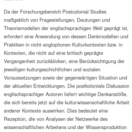
bei dem dieser Begriff in seinen grenzüberschreitenden
Weiten betrachtet und in seiner undifferenzierten
Verwobenheit mit dem der Musik der Kolonialzeit diskutiert
wurde, wurde die Kategorisierung des
Forschungsgegenstandes als Kolonialmusik kritisiert und
für eine Auffassung des Kolonialismus als Prozess plädiert.
1973 wurde eine Beobachtungs- und Studienreise in im 19.
Jahrhunderten kolonisierte Gebiete Südbrasiliens vom
Fachbereich Musikethnologie der Musikfakiultät des
Musikinstituts von São Paulo durchgeführt. Der Begriff des
Kolonialen für die Kolonisierungen, die durch europäische
Einwanderer meist nach der Unabhängigkeit
lateinamerikanischer Länder stattfanden, war unter
verschiedenen Aspekten problematisch. Diese Siedlungen
und Regionen entstanden in nachkolonialer Zeit gemäß
Periodisierungskriterien einer Nationalgeschichte, wurden
jedoch als Kolonien in kultur- und sozialwissenschaftlichen
Arbeiten und vor allem in volkskundlichen Studien
bezeichnet. Der Begriff des Kolonialen prägte
darüberhinaus das Selbstbewusstsein bzw. die Identität
der Nachkommen der Einwanderer und wurde