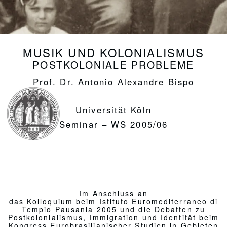
Universität Köln
Seminar – WS 2005/06
Im Anschluss an
das Kolloquium beim Istituto Euromediterraneo di
Tempio Pausania 2005 und die Debatten zu
Postkolonialismus, Immigration und Identität beim
Kongress Eurobrasilianischer Studien in Gebieten
deutscher Kolonisierung in Südbrasilien 2002
Als Vorbereitung zu einer
Studienreise nach Indien Rajasthan, u.a. Jaipur und
Neu Delhi 2006
Gründung von Kolonien bestimmten die Geschichte der
Menschheit seit ältesten Zeiten. Es braucht nur an die
griechischen Kolonien im Mittelmeerraum – die Magna
Grecia – gedacht zu werden, um die Bedeutung dieser
Festsetzungen und ihre Folgen zu erfassen. Musik,