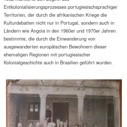
Prozessen in Indien, Südostasien, der malaiischen
Inselwelt und im Fernen Osten bedingte, in deren Rahmen
die Entdeckung Brasiliens auf dem Weg zum Osten
erfolgte. Die Diskussion der Problematik Kolonialismus und
Postkolonialismus sollte somit primär aus der Perspektive
portugiesischsprachiger, nicht anglophoner
Positionierungen betrachtet werden.
Die Auseinandersetzung mit der Kolonialproblematik in den
Musikstudien war im portugiesischen Raum durch die
Befassung mit der Musik der Kolonialzeit Brasiliens als
beherrschendes Thema der Forschung sowie mit der
Musik von Kolonisierungsgebieten und Kolonien von
Einwanderern in landwirtschaftlichen Gebieten und in den
Großstädten im Rahmen der Bewegung zur Erneuerung
der Kultur- und Musikstudien in São Paulo Mitte der
1960er Jahren entfacht worden. Sie wurde in
lusobrasilianischen Kreisen von der Besetzung Goas und
der Bewegungen und kriegerischen Ereignisse in Afrika
geprägt. Eine Markstein in dieser Debatte war ein Vortrag
des portugiesischen Komponisten Jorge Peixinho 1970 für
das Zentrums für musikwissenschaftliche Studien der
Gesellschaft Nova Difusão, das für eine Überprüfung von