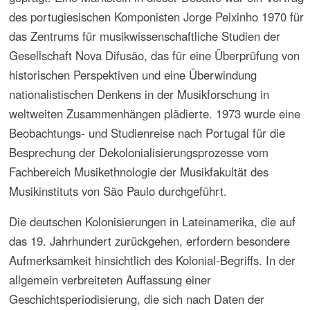
Musikprozessen in der Entdeckungszeit und der
Kolonialisierung: Grundlagen christlicher
Musikkultur in der außereuropäischen Welt der
Neuzeit: der Raum des früheren portugiesischen
Patronatsrechts
1987. Music in the Life of Man. International Music
Council/UNESCO. Regionaltreffen für Lateinamerika
und Karibik. São Paulo
1985. Music in the Life of Man. International Music
Council/UNESCO. Regionaltreffen für Lateinamerika
und Karibik. Mexico-City
1983-1985. Debatte um Kolonialmusikgeschichte
Lateinamerika/Europa. Internationales Symposium
der Europäischen Gemeinschaften. Brüssel
1983. 300 Jahre deutsche Auswanderung in die
USA. Deutsches Musikleben in St.Louis. Leichlinger
Musikforum. US-Botschaft, Stadt Leichlingen
1981. Kirchenmusik in der Kolonialzeit.
Internationales Symposium Kirchenmusik und
Brasilianische Kultur. São Paulo
1973. Studienreise zu den Kolonisierungsgebieten
Südbrasiliens. Fakultät für Musik des Musikinstituts
São Paulo u.a.
1970. Debatte um die Entkolonialisierung
portugiesischer Gebiet. Mit Jorge Peixinho. Casa
de Portugal, Nova Difusão. São Paulo
1970. Kolonialmusik und Barock. Neue
geschichtswissenschaftliche Ansätze. Zentrum für
musikwissenschaftliche Forschungen/ND und
Kulturamt São Paulos