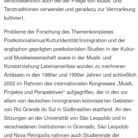
der Seminarteilnehmer bringen, dass Bestrebungen
identifikatorischer Art, bei denen Musik und Tanz eine
wichtige Rolle spielen, nach einer vorsichtigen
Aufmerksamkeit bei der Verwendung des Identitäts-
Begriffes in der Musikforschung rufen. Wenn auch positiv
belegt, kann ein Identitätsdiskurs mit Auffassungen
zusammenhängen, die mit als überholt geglaubten
völkischen und nationalistischen Denktendenzen
zusammenhängen. Auch eine Musikgeschichte, die sich
bemüht, globale Zusammenhänge zu berücksichtigen,
oder eine Musikethnologie, die historische Kulturprozesse
fokussiert, müssen auf die politischen Konsequenzen von
Auffassungen eines – zunächst positiv konnotierten –
Ethnopluralismus achten.
Durch die Auseinandersetzung mit den vielfältigen
Betrachtungsweisen der Kolonialgeschichte und der
Debatte über den Postkolonialismus sollte die deutschen
Studierenden, ausgehend von der Diskussion in von
deutschen Auswanderern geprägten Regionen
Südamerikas, dazu angeregt werden, sich mit der
Geschichte Deutschlands als Kolonialmacht in der
Vergangenheit im Lichte der nachkolonialen Probleme in