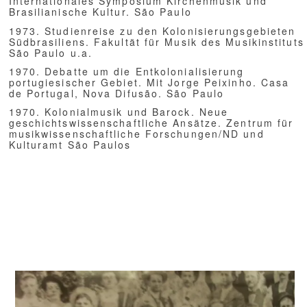
21.11. Kunst, Politik und Institutionen. Lehrer und Vorbilder
28.11. Wagner und Nationalsozialismus
05.12. Authentizität. Interpretationen von Texten und Musik
12.12. Soziale Bindung der Musik
Herausragende Seminararbeiten
Suzanne-Blanche Boldt. Musikforschung und Kolonialprozesse -
Erste Quellen und Deutungsprobleme
Sabrina Metwaly. Exotismus und Kolonialismus am Beispiel
ägyptischer Musikkultur. Die Musikkultur der Moderne in Ägypten
und transkulturelle Entwicklungen am Beispiel Mohamed Mounirs