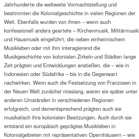
Noch in der Gegenwart gehören Regionen Lateinamerikas
zu europäischen Ländern, wie u.a. die französischen
Departements Französische Guiana, Guadeloupe,
Martinique und Saint Martin oder Sint Marteen, Aruba,
Curação und andere karibische Inseln des
niederländischen Königreichs. Mit der
Kolonialvergangenheit vieler unabhängiger amerikanischer
Länder verbinden sich Vorstellungen von einer Kunst der
Kolonialzeit bzw. Kolonialmusik. Sie spielt eine
maßgebliche Rolle in der historischen Musikforschung
dieser lateinamerikanischen Länder und erregt zuweilen
eine solche Aufmerksamkeit, dass andere Zeiten in der
Musikgeschichte -– paradoxerweise auch solche nach der
Unabhängigkeit – vernachlässigt werden.
Es kamen auch nach der politischer Unabhängikeit
weiterhin europäische Einwanderer in mehrere Länder
Südamerikas, die, z.T. von Großgrundbesitzern,
Unternehmern und Anwerbungsfirmen oder gar den
jeweiligen Regierungen gefördert, Gebiete erhielten,
Kolonien bildeten und die ansässige Bevölkerung von ihren
Territorien vertrieben oder gar ermordeten. Die Aus- und
Einwanderungsgeschichte des 19. und 20. Jahrhunderts ist