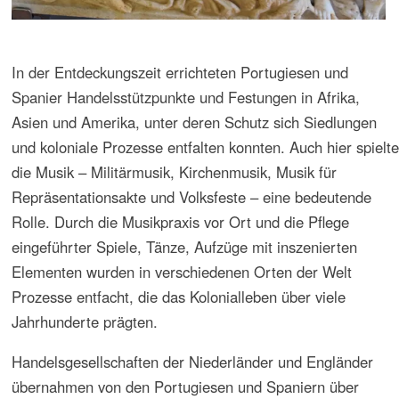
der Neuen Welt zunächst misslang, waren sie später unter
anderen Umständen in verschiedenen Regionen
erfolgreich, und dementsprechend prägten auch sie
musikalisch ihre kolonialen Besitzungen. Auch durch sie
entstand ein europäisch geprägtes Musikleben in
Kolonialgebieten mit repräsentativen Opernhäusern – wie
in Hanoi –, mit Militärkapellen, Salonmusik und
Musikschulen. Gebiete wie Neukaledonien sind bis heute
politisch eng mit Frankreich verbunden, was auch ihr
Musikleben weitgehend bestimmt.
Für die meist Länder Amerikas endete offiziell die
Kolonialzeit mit der Unabhängigkeit im 19. Jahrhundert.