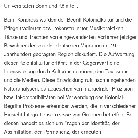
den ehemaligen Kolonien und Schutzgebieten, allen voran
in Namibia, näher zu befassen. Das Seminar sollte auch
der Planung einer Studienreise dienen, die 2006 nach
Indien führte.
Grundlektüre des Seminar war Daniel Barenboim und
Edward W. Said, Parallelen und Paradoxien über Musik
und Gesellschaft (Parallels and Paradoxies: New York,
2002).