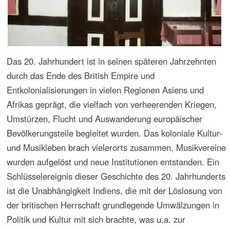
Da der Forschungsbereich Postcolonial Studies
maßgeblich von Fragestellungen, Deutungen und
Theoriemodellen der englischsprachigen Welt geprägt ist,
erfordert eine Anwendung von dessen Denkmodellen und
Praktiken in nicht-anglophonen Kulturkontexten bzw. in
Kontexten, die nicht auf eine britisch geprägte
Vergangenheit zurückblicken, eine Berücksichtigung der
jeweiligen kulturgeschichtlichen und sozialen
Voraussetzungen sowie der gegenwärtigen Situation und
der aktuellen Entwicklungen. Die postkoloniale Diskussion
englischsprachiger Autoren liefert wichtige Denkanstöße,
die sich bereits jetzt auf die kulturwissenschaftliche Arbeit
anderer Kontexte auswirken. Dies bedeutet eine
Rezeption, die von Analysen der Netzwerke des
wissenschaftlichen Arbeitens und der Wissensproduktion
begleitet werden sollte.
Die Übergabe von Hongkong an China 1996, der die
Übergabe von Macau folgte, brachte am Ende des 20.
Jahrhunderts ein verstärktes Interesse für Postcolonial
Studies mit sich. Sie verlangen multilaterale – nicht nur
britische, sondern auch portugiesische, italienische und