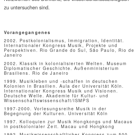
Appiah, Kwame Anthony. „Is the Post- in Postmodernism the Post- in
Postcolonial?“ Critical Inquiry 17 (1991), 336-57
Ashcroft, Bill. Gareth Griffiths and Helen Tiffin. The Empire Writes
Back: Theory and Practice in Post-Colonial Literatures. London 1989
Bhabha, Homi K. „Of Mimicry and Men: The Ambivalence of Colonial
Discourse“ October 28 (1984), 1 25-33
Blacking, John. Music, Culture, & Experience: Selected Papers of
Bruno Nettl. Chicago
Castro Varela, M. Do Mar/Dhawan, N. Postkoloniale Theorie. Eine
kritische Einführung. Bielefeld 2005
Essed, P., Mullard, C.. Antirassistische Erziehung. Grundlagen und
Überlegungen für eine antirassistische Erziehungstheorie. Hrsg. v. H.
Essinger in Zusammenarbeit mit der Heinrich-Böll-Stiftung e.V..Köln.
Felsberg: Micro 1991 (Theorie Bd.2)
Finnström. Sverker. Postcoloniality and the Postcolony: Theories of
the Global and the Local. Working Papers in Cultural Anthropology 7
(1997). Department of Cultural Anthropology and Ethnology. Uppsala
University
Gilroy, Paul. The Black Atlantic: Modernity and Double
Consciousness. Cambridge 1993
Hall, Stuart. „Cultural Identity and Diaspora“. Colonial Discourse and
Post-Colonial Theory. Eds. P. Williams and L. Chrismann. New York
1993.
Hamann, Ch. (Hg.). Räume der Hybridität. Postkoloniale Konzepte in
Theorie und Literatur. Hildesheim 2002
Kreutzer, E.. "Theoretische Grundlagen postkolonialer Literaturkritik".
Nünning, A. (Hg.) Literaturwissenschaftliche Theorien,m Modelle und
Methoden., Eine Einführung. Trier 1995: 199-213
Loomba, Ania (Hg.). Colonialism/Postcolonialism. New York 1998
Mongia, Padmini (Hg.). Contemporary Postcolonial Theory: A
Reader. New York 1996
Riemenschneider, D. (Hg.). Postcolonial Theory. The Emergence of