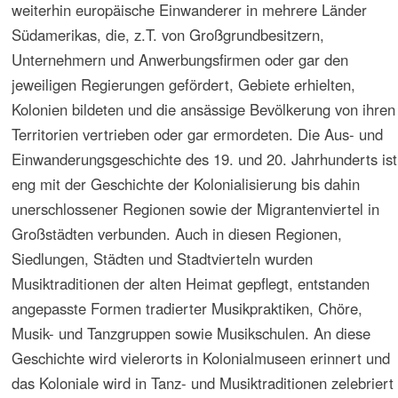
und indische Institutionen gestärkt, aber die aus britischer
Zeit geprägte Musikentwicklung wirkte vielfach fort.
Indien ist die wichtigste Referenz für Studien von
Kolonialismus und Postkolonialismus. Das Vermächtnis
kolonialer Zeiten, ihre Folgen und die daraus
resultierenden Probleme – das Bestreben nach Befreiung
von kolonialen Bildungsmustern und nach Selbstständigkeit
auch hinsichtlich von Musikleben, -schaffen und -erziehung
– werden bei dieser anglophon geprägten
Forschungsrichtung des Postcolonialism auch in anderen
Kontexten thematisiert. Die indische Annexion von Goa,
Daman und Diu des ehemaligen portugiesischen Indien
1962 markierte den Beginn des
Entkolonialisierungsprozesses portugiesischsprachiger
Territorien, der durch die afrikanischen Kriege die
Kulturdebatten nicht nur in Portugal, sondern auch in
Ländern wie Angoia in den 1960er und 1970er Jahren
bestimmte, die durch die Einwanderung von
ausgewanderten europäischen Bewohnern dieser
ehemaligen Regionen mit portugiesischer
Kolonialgeschichte auch in Brasilien geführt wurden.