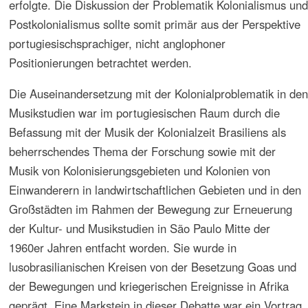
Diskussion, die durch die Orientierung an Begriffen wie
Identität und Differenz ermöglicht wird, zeigt sich die
Notwendigkeit der Beachtung von Konditionierungen in
Netzwerken des Denkens, die wissenschaftssoziologisch
zu untersuchen sind.
Vorangegangenes
2002. Postkolonialismus, Immigration, Identität.
Internationaler Kongress Musik, Projekte und
Perspektiven. Rio Grande do Sul, São Paulo, Rio de
Janeiro
2002. Klassik in kolonialisierten Welten. Museum
Diplomatischer Geschichte. Außenministerium
Brasiliens. Rio de Janeiro
1999. Musikleben und -schaffen in deutschen
Kolonien in Brasilien. Aula der Universität Köln.
Internationaler Kongress Musik und Visionen.
Deutsche Welle. Akademie für Kultur- und
Wissenschaftswissenschaft/ISMPS
1997-2000. Vorlesungsreihe Musik in der
Begegnung der Kulturen. Universität Köln
1997. Kolloquien zur Musik Hongkongs und Macaus
in postkolonialer Zeit. Macau und Hongkong
1992. Musikwissenschaftlicher Kongress zum 500-
Jahr-Gedenken der Entdeckung Amerikas.
Brasilianische Gesellschaft für Musikwissenschaft,
Bundesuniversität von Rio de Janeiro. Rio de
Janeiro
1989. Veröffentlichung von Studien zu