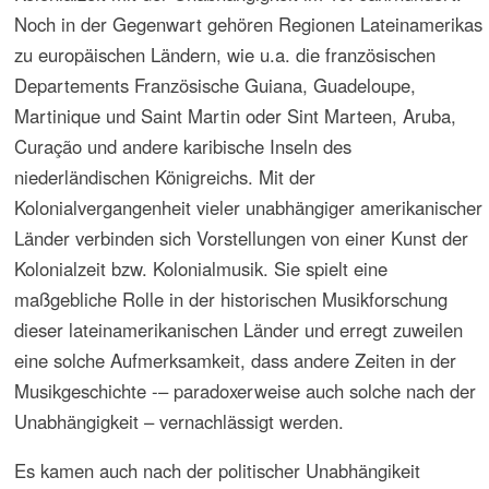
Das 20. Jahrhundert ist in seinen späteren Jahrzehnten
durch das Ende des British Empire und
Entkolonialisierungen in vielen Regionen Asiens und
Afrikas geprägt, die vielfach von verheerenden Kriegen,
Umstürzen, Flucht und Auswanderung europäischer
Bevölkerungsteile begleitet wurden. Das koloniale Kultur-
und Musikleben brach vielerorts zusammen, Musikvereine
wurden aufgelöst und neue Institutionen entstanden. Ein
Schlüsselereignis dieser Geschichte des 20. Jahrhunderts
ist die Unabhängigkeit Indiens, die mit der Löslosung von
der britischen Herrschaft grundlegende Umwälzungen in
Politik und Kultur mit sich brachte, was u.a. zur
Entstehung von Pakistan führte. Britisch Musikinstitutionen
– u.a. im Militärbereich – wurden abgebaut,
Musikbeziehungen zu Zentren Großbritanniens geschwächt