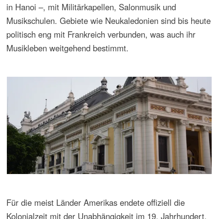
eng mit der Geschichte der Kolonialisierung bis dahin
unerschlossener Regionen sowie der Migrantenviertel in
Großstädten verbunden. Auch in diesen Regionen,
Siedlungen, Städten und Stadtvierteln wurden
Musiktraditionen der alten Heimat gepflegt, entstanden
angepasste Formen tradierter Musikpraktiken, Chöre,
Musik- und Tanzgruppen sowie Musikschulen. An diese
Geschichte wird vielerorts in Kolonialmuseen erinnert und
das Koloniale wird in Tanz- und Musiktraditionen zelebriert
und studiert. Nicht nur Europäer haben Kolonien in
auswärtigen Gebieten gegründet, sondern auch u.a.
Chinesen, Araber, Syrolibanesen und Inder. Die
Geschichte kolonialer Prozesse ist vielfältig und verlangt,
wie auch die Rolle der Musik in den jeweiligen Kontexten,
nach Differenzierungen.