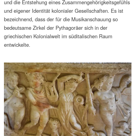
Spanier Handelsstützpunkte und Festungen in Afrika,
Asien und Amerika, unter deren Schutz sich Siedlungen
und koloniale Prozesse entfalten konnten. Auch hier spielte
die Musik – Militärmusik, Kirchenmusik, Musik für
Repräsentationsakte und Volksfeste – eine bedeutende
Rolle. Durch die Musikpraxis vor Ort und die Pflege
eingeführter Spiele, Tänze, Aufzüge mit inszenierten
Elementen wurden in verschiedenen Orten der Welt
Prozesse entfacht, die das Kolonialleben über viele
Jahrhunderte prägten.
Handelsgesellschaften der Niederländer und Engländer
übernahmen von den Portugiesen und Spaniern über
Jahrhunderte die weltweite Vormachtstellung und
bestimmten die Kolonialgeschichte in vielen Regionen der
Welt. Ebenfalls wurden von ihnen – wenn auch
konfessionell anders geartete – Kirchenmusik, Militärmusik
und Hausmusik eingeführt, die neben einheimischem
Musikleben oder mit ihm interagierend die
Musikgeschichte von kolonialen Zirkeln und Städten lange
Zeit prägten und Entwicklungen anstießen, die – wie in
Indonesien oder Südafrika – bis in die Gegenwart
nachwirken. Wenn auch die Festsetzung von Franzosen in