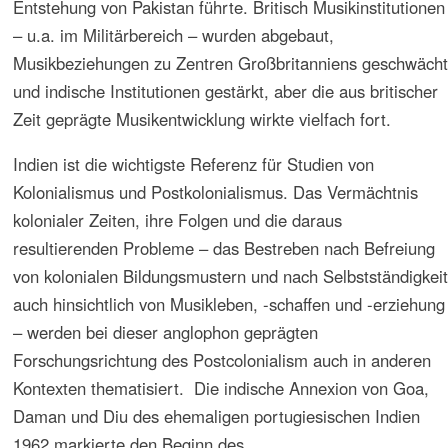
naturgemäß chinesische – Perspektiven.
Entwicklung der Studien
Die Kritik des Konstrukts Orient/Okzident von E.W. Said in
seinem Buch „Orientalismus“ ruft allerdings die
Notwendigkeit ins Bewusstsein, dass auch und vor allem
die Teilung der Welt in Orient und Okzident als
Einflusssphären Portugals und Spaniens zu Beginn der
Neuzeit im Mittelpunkt der Überlegungen stehen sollte.
Dabei fiel Portugal der Osten zu, was die Entfachung von