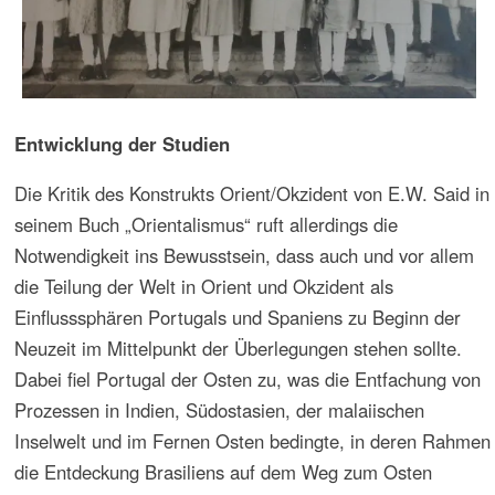
dieser Kolonialkultur erfährt in der Gegenwart eine
Intensivierung durch Kulturinstitutionen, den Tourismus
und die Medien. Diese Entwicklung ruft nach eingehenden
Kulturanalysen, da abgesehen von mangelnder Präzision
bzw. Inkompatibilitäten bei Verwendung des Kolonial-
Begriffs Probleme erkennbar werden, die in verschiedener
Hinsicht Integrationsprozesse von Gruppen betreffen. Bei
diesen handelt es sich um Fragen der Identität, der
Assimilation, der Permanenz, der erneuten
Vergewisserung von Abstammung, der Ausdifferenzierung,
der Konstruktion von Bildern u.a. Prozesse, die von
politischer Bedeutung und Brisanz sind.
Durch die Anwendung kompatibler Theoriemodelle
erscheint eine Entwicklung transdisziplinärer Methodik bei
der Analyse von Prozessen, die mit dem Kolonial-Begriff
zusammenhängen, nicht undenkbar. Der Gebrauch
desselben Vokabulars in verschiedenen Wissenskulturen
und Fachbereichen bedeutet jedoch nicht, dass dieselben
Auffassungen vorliegen und aus denselben
wissenschaftstheoretischen Vorbedingungen heraus
argumentiert wird. Gerade in der interdisziplinären