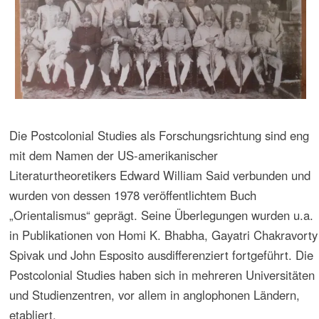
historischen Perspektiven und eine Überwindung
nationalistischen Denkens in der Musikforschung in
weltweiten Zusammenhängen plädierte. 1973 wurde eine
Beobachtungs- und Studienreise nach Portugal für die
Besprechung der Dekolonialisierungsprozesse vom
Fachbereich Musikethnologie der Musikfakultät des
Musikinstituts von São Paulo durchgeführt.
Die deutschen Kolonisierungen in Lateinamerika, die auf
das 19. Jahrhundert zurückgehen, erfordern besondere
Aufmerksamkeit hinsichtlich des Kolonial-Begriffs. In der
allgemein verbreiteten Auffassung einer
Geschichtsperiodisierung, die sich nach Daten der
politischen Nationalgeschichte orientieren, bezeichnet die
Kolonialzeit die Epoche, die der Unabhängigkeit des
jeweiligen Landes vorausgeht. Diese Periodisierung führte
in der allgemeinen kultur- und insbesondere
musikgeschichtlichen Betrachtung zur Auffassung einer
epochal definierten Kolonialmusik, ein Begriff, der in der
Musikforschung und im Musikleben unreflektiert verwendet
wird. Oft wurde und wird dieser Begriff der Kolonialmusik
undifferenziert mit dem Barock in Verbindung gebracht.
Bereits 1969, bei einem Festival des Barocks in der Musik,