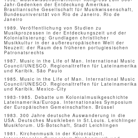
a Critical Discourse. A Selected and Annotated Bibliography.
Tübingen 2004.
Said, Edward. Orientalism. Western Conceptions of the Orient (New
York 1978). Repriunt mit Nachwort, London 1995
----------. The World, the Text, and the Critic. Cambridge, 1983
deutsch: Die Welt, der Text und der Kritiker, übers. B. Flickinger.
Frankfurt a. M. 1993 .
Spivak, G.Ch. "Can the Suibaltern Speak?" (1988), in P.
Williams/L.Chrisman (Hg.). Colonial Discourse and Post-Colonial
Theory. New York 1996 (1993), 66-111
Young, R. J.C.. Colonial Desire. Hybridity in Theory, Culture and
Race. London/New York 1995.
----------. Postcolonialism. An Historical Introduction. Oxford 2001
Grundlektüre zur Erarbeitung von Referaten
Daniel Barenboim und Edward W. Said, Parallelen und Paradoxien
über Musik und Gesellschaf. Ara Guzelimian, A. (Hg.. Übers.
Englischen von B.Wolf. Berlin: Berlin Verlag 2004 (1. Aufl. New York
2002) (Parallels and Paradoxies: New York: Pantheon 2002)
Referate
07.11. Nationale Identitäten und Interpretationen
14.11. Partitur und literarischer Text